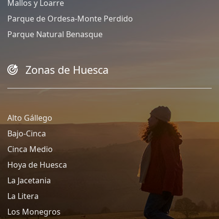
Mallos y Loarre
Parque de Ordesa-Monte Perdido
Parque Natural Benasque
Zonas de Huesca
Alto Gállego
Bajo-Cinca
Cinca Medio
Hoya de Huesca
La Jacetania
La Litera
Los Monegros