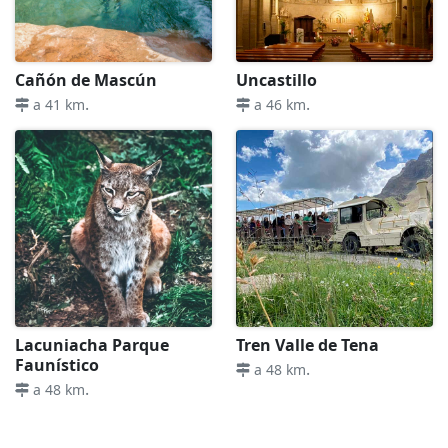
Cañón de Mascún
Uncastillo
.
.
a 41 km
a 46 km
Lacuniacha Parque
Tren Valle de Tena
Faunístico
.
a 48 km
.
a 48 km