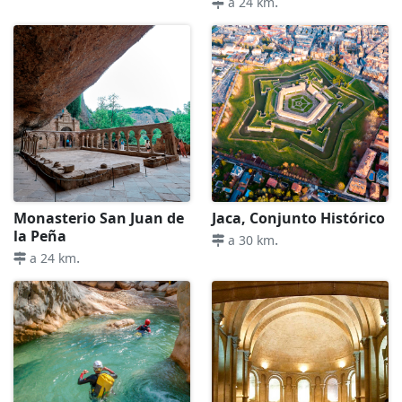
.
a 24 km
Monasterio San Juan de
Jaca, Conjunto Histórico
la Peña
.
a 30 km
.
a 24 km