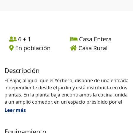
6 + 1
Casa Entera
En población
Casa Rural
Descripción
El Pajar, al igual que el Yerbero, dispone de una entrada
independiente desde el jardín y está distribuida en dos
plantas. En la planta baja encontramos la cocina, unida
a un amplio comedor, en un espacio presidido por el
hogar de leña. Esta planta también cuenta con un
Leer más
completo cuarto de baño.
En el piso superior, un largo y alto pasillo, que conserva
la antigua pared de piedra, distribuye las estancias de
Equipamiento