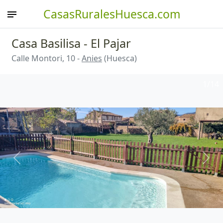
CasasRuralesHuesca.com
Casa Basilisa - El Pajar
Calle Montori, 10 -
Anies
(Huesca)
1
/14
Anterior
Sigu