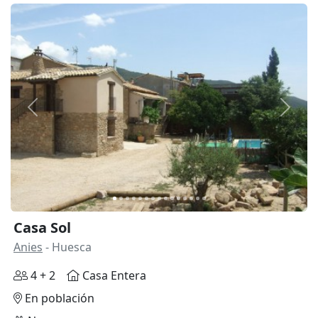
Anterior
Siguie
Casa Sol
Anies
- Huesca
4 + 2
Casa Entera
En población