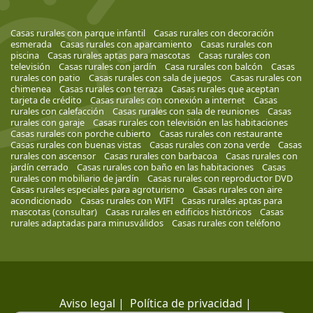
Casas rurales con parque infantil
Casas rurales con decoración
esmerada
Casas rurales con aparcamiento
Casas rurales con
piscina
Casas rurales aptas para mascotas
Casas rurales con
televisión
Casas rurales con jardín
Casa rurales con balcón
Casas
rurales con patio
Casas rurales con sala de juegos
Casas rurales con
chimenea
Casas rurales con terraza
Casas rurales que aceptan
tarjeta de crédito
Casas rurales con conexión a internet
Casas
rurales con calefacción
Casas rurales con sala de reuniones
Casas
rurales con garaje
Casas rurales con televisión en las habitaciones
Casas rurales con porche cubierto
Casas rurales con restaurante
Casas rurales con buenas vistas
Casas rurales con zona verde
Casas
rurales con ascensor
Casas rurales con barbacoa
Casas rurales con
jardín cerrado
Casas rurales con baño en las habitaciones
Casas
rurales con mobiliario de jardín
Casas rurales con reproductor DVD
Casas rurales especiales para agroturismo
Casas rurales con aire
acondicionado
Casas rurales con WIFI
Casas rurales aptas para
mascotas (consultar)
Casas rurales en edificios históricos
Casas
rurales adaptadas para minusválidos
Casas rurales con teléfono
Aviso legal
|
Política de privacidad
|