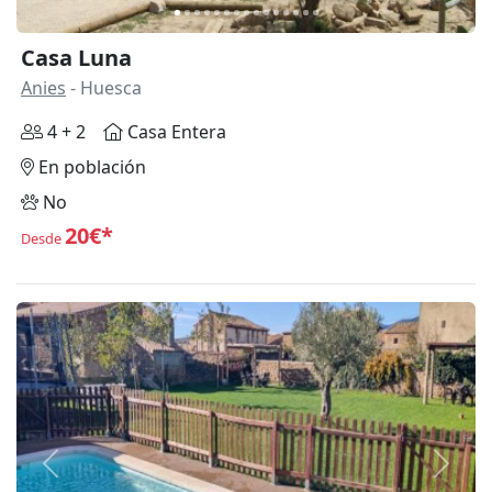
Casa Luna
Anies
- Huesca
4 + 2
Casa Entera
En población
No
20€*
Desde
Anterior
Siguie