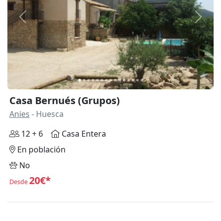
Anterior
Siguie
Casa Bernués (Grupos)
Anies
- Huesca
12 + 6
Casa Entera
En población
No
20€*
Desde