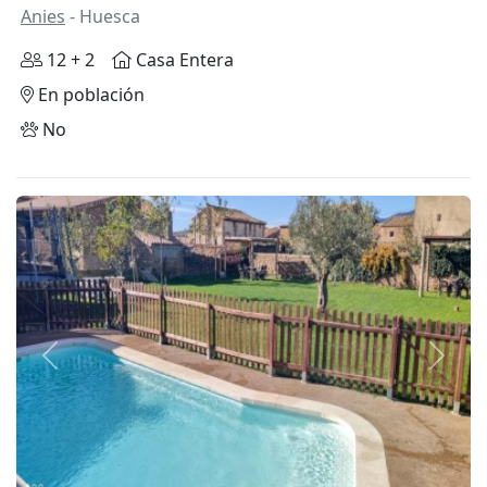
Anies
- Huesca
12 + 2
Casa Entera
En población
No
Anterior
Siguie