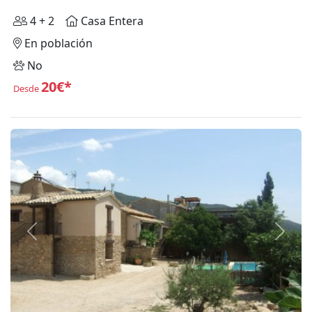
4 + 2
Casa Entera
En población
No
20€*
Desde
Anterior
Siguie