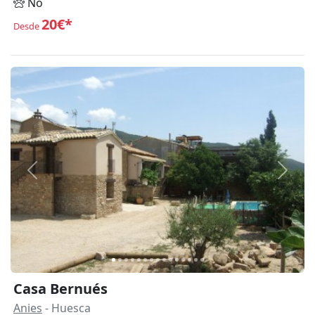
No
20€*
Desde
Anterior
Siguie
Casa Bernués
Anies
- Huesca