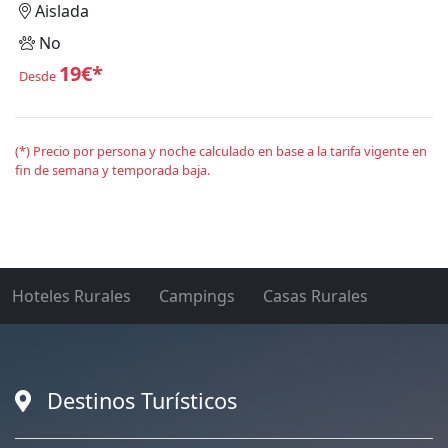
Aislada
No
19€*
Desde
(*) Precio por persona y noche calculado en base a la tarifa vigente en
fin de semana y temporada baja.
Hoteles Rurales
Campings
Casas Rurales
Destinos Turísticos