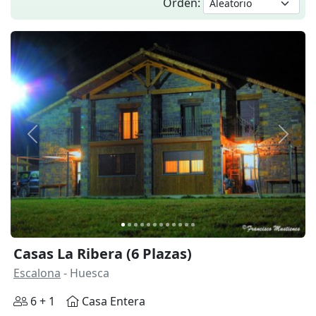
Orden:
Anterior
Siguie
Casas La Ribera (6 Plazas)
Escalona
- Huesca
6 + 1
Casa Entera