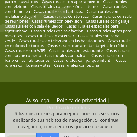
para minusválidos
Casas rurales con aparcamiento
Casas rurales
con teléfono
Casas rurales con conexión a internet
Casas rurales
con chimenea
Casas rurales con barbacoa
Casas rurales con
mobiliario de jardín
Casas rurales con terraza
Casas rurales con sala
de reuniones
Casas rurales con televisión
Casas rurales con garaje
Casas rurales con sala de juegos
Casas rurales especiales para
agroturismo
Casas rurales con calefacción
Casas rurales aptas para
mascotas
Casas rurales con ascensor
Casas rurales con zona
verde
Casas rurales con televisión en las habitaciones
Casas rurales
en edificios históricos
Casas rurales que aceptan tarjeta de crédito
Casas rurales con WIFI
Casas rurales con restaurante
Casas rurales
con porche cubierto
Casa rurales con balcón
Casas rurales con
baño en las habitaciones
Casas rurales con parque infantil
Casas
rurales con buenas vistas
Casas rurales con piscina
Aviso legal
|
Política de privacidad
|
Política de cookies
Utilizamos cookies para mejorar nuestros servicios
analizando sus hábitos de navegación. Si continua
navegando, consideramos que acepta su uso.