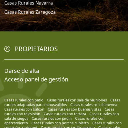
Casas Rurales Navarra
Casas Rurales Zaragoza
PROPIETARIOS
Darse de alta
Acceso panel de gestión
Casas rurales con patio
Casas rurales con sala de reuniones
Casas
rurales adaptadas para minusválidos
Casas rurales con chimenea
Casa rurales con balcón
Casas rurales con buenas vistas
Casas
rurales con televisión
Casas rurales con terraza
Casas rurales con
sala de juegos
Casas rurales con jardín
Casas rurales con
aparcamiento
Casas rurales con porche cubierto
Casas rurales con
conexión a internet
Casas rurales con jardín cerrado
Casas rurales