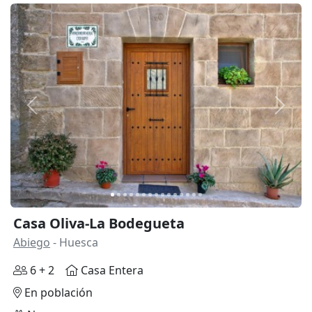
Anterior
Siguie
Casa Oliva-La Bodegueta
Abiego
- Huesca
6 + 2
Casa Entera
En población