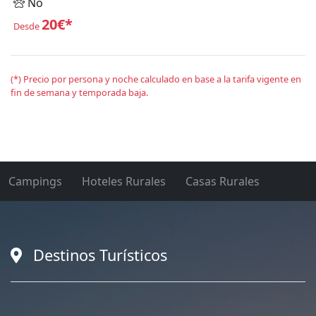
No
20€*
Desde
(*) Precio por persona y noche calculado en base a la tarifa vigente en
fin de semana y temporada baja.
Campings
Hoteles Rurales
Casas Rurales
Destinos Turísticos