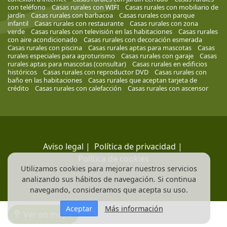
con teléfono
Casas rurales con WIFI
Casas rurales con mobiliario de
jardín
Casas rurales con barbacoa
Casas rurales con parque
infantil
Casas rurales con restaurante
Casas rurales con zona
verde
Casas rurales con televisión en las habitaciones
Casas rurales
con aire acondicionado
Casas rurales con decoración esmerada
Casas rurales con piscina
Casas rurales aptas para mascotas
Casas
rurales especiales para agroturismo
Casas rurales con garaje
Casas
rurales aptas para mascotas (consultar)
Casas rurales en edificios
históricos
Casas rurales con reproductor DVD
Casas rurales con
baño en las habitaciones
Casas rurales que aceptan tarjeta de
crédito
Casas rurales con calefacción
Casas rurales con ascensor
Aviso legal
|
Política de privacidad
|
Política de cookies
Utilizamos cookies para mejorar nuestros servicios
analizando sus hábitos de navegación. Si continua
navegando, consideramos que acepta su uso.
Aceptar
Más información
Ver en mapa